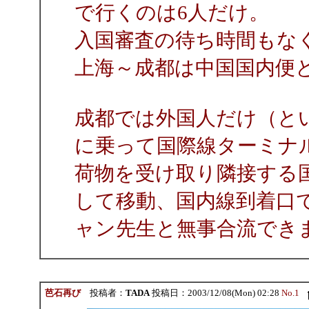
で行くのは6人だけ。
入国審査の待ち時間もな
上海～成都は中国国内便
成都では外国人だけ（と
に乗って国際線ターミナ
荷物を受け取り隣接する
して移動、国内線到着口
ャン先生と無事合流でき
芭石再び
投稿者：
TADA
投稿日：2003/12/08(Mon) 02:28
No.1