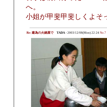
へ。
小姐が甲斐甲斐しくよそ
Re: 建為の火鍋屋で
TADA
- 2003/12/08(Mon) 22:24
No.7