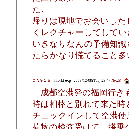
た。
帰りは現地でお会いした
くレクチャーしてしてい
いきなりなんの予備知識
たらかなり慌てること多
ＣＡ９１５
hibiki-exp
- 2003/12/09(Tue) 23:47
No.28
成都空港発の福岡行きも
時は相棒と別れて来た時
チェックインして空港使
荷物の検査受けて、搭乗