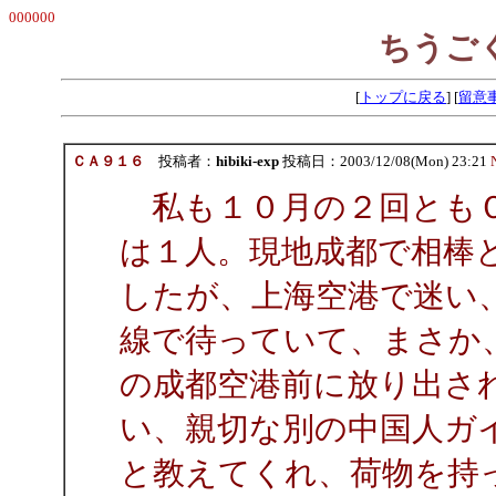
000000
ちうご
[
トップに戻る
] [
留意
ＣＡ９１６
投稿者：
hibiki-exp
投稿日：2003/12/08(Mon) 23:21
私も１０月の２回ともＣ
は１人。現地成都で相棒
したが、上海空港で迷い
線で待っていて、まさか
の成都空港前に放り出さ
い、親切な別の中国人ガ
と教えてくれ、荷物を持