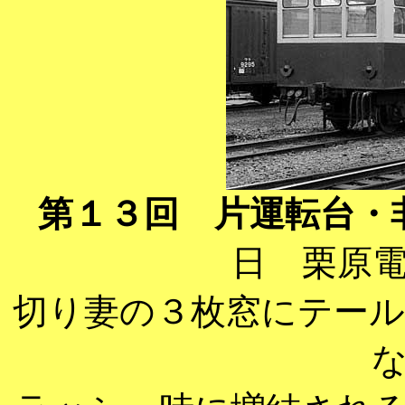
第１３回 片運転台・
日 栗原
切り妻の３枚窓にテー