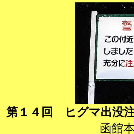
第１４回 ヒグマ出没
函館