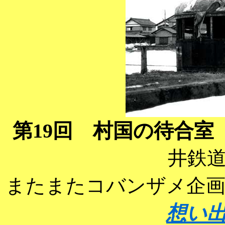
第19回 村国の待合
井鉄
またまたコバンザメ企
想い