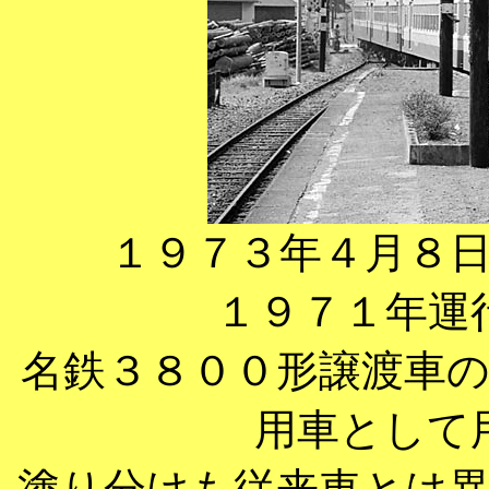
１９７３年４月８
１９７１年運
名鉄３８００形譲渡車
用車として
塗り分けも従来車とは