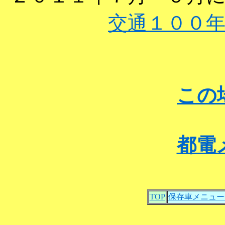
交通１００
この
都電
TOP
保存車メニュー