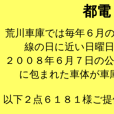
都電
荒川車庫では毎年６月
線の日に近い日曜
２００８年６月７日の
に包まれた車体が車
以下２点６１８１様ご提