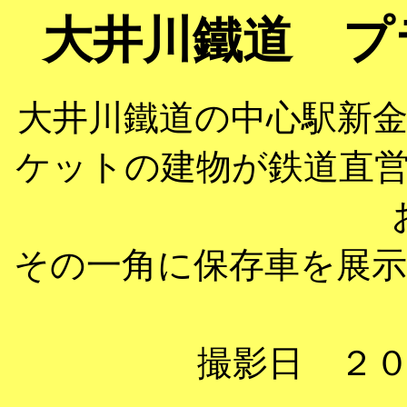
大井川鐵道 プ
大井川鐵道の中心駅新
ケットの建物が鉄道直
その一角に保存車を展
撮影日 ２