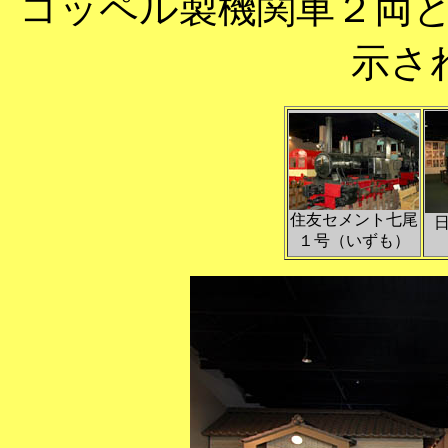
コッペル製機関車２両
示さ
住友セメント七尾
１号（いずも）