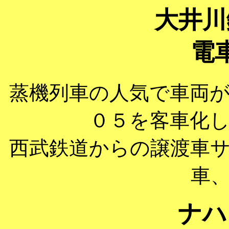
大井川
電
蒸機列車の人気で車両
０５を客車化
西武鉄道からの譲渡車
車
ナハ