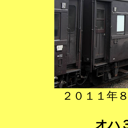
２０１１年
オハ