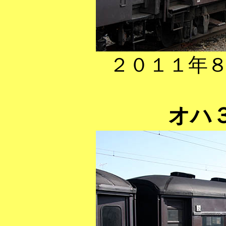
２０１１年
オハ