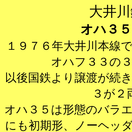
大井川
オハ３５
１９７６年大井川本線
オハフ３３の
以後国鉄より譲渡が続
３が２
オハ３５は形態のバラ
にも初期形、ノーヘッ