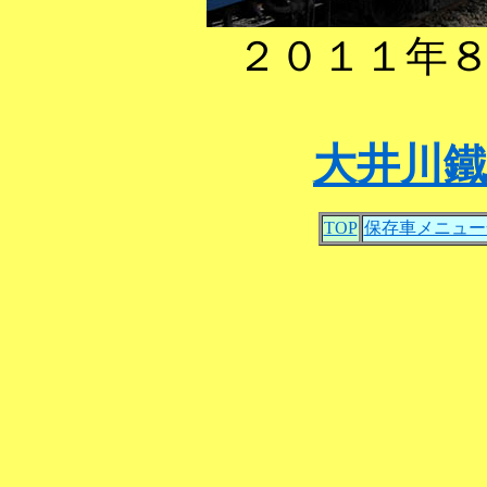
２０１１年
大井川
TOP
保存車メニュー