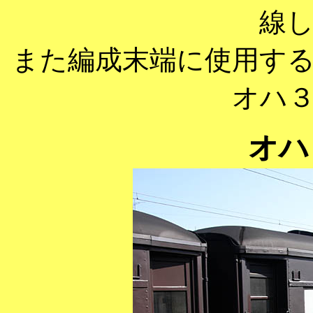
線
また編成末端に使用す
オハ
オハ