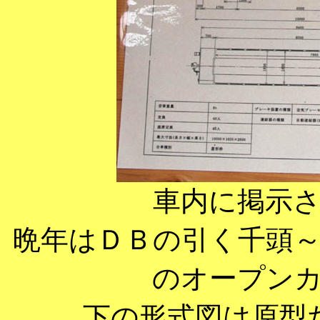
車内に掲示
晩年はＤＢの引く千頭
のオープン
下の形式図は原型