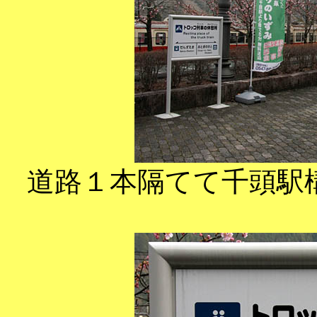
道路１本隔てて千頭駅