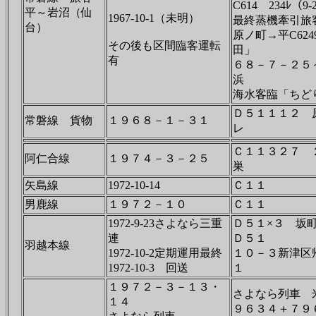
C614 234ﾚ（9
平～岩沼（仙
1967-10-1（未明）
最終蒸機牽引旅客
台）
原ノ町→平C624
その後も区間臨客運転
田」
有
６８－７－２５
浜
海水客臨「ちど
Ｄ５１１１２ 
常磐線 貨物
１９６８－１－３１
レ
Ｃ１１３２７ 
阿仁合線
１９７４－３－２５
巣
矢島線
1972-10-14
Ｃ１１
男鹿線
１９７２－１０
Ｃ１１
1972-9-23さよなら三重
Ｄ５１×３ 坂
連
Ｄ５１
羽越本線
1972-10-2定期運用最終
１０－３新津区
1972-10-3 回送
１
１９７２－３－１３・
さよなら列車 
１４
９６３４＋７９６