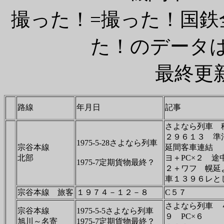
撮った！=撮った！国
た！のデータはi
最終更新 
路線
年月日
記事
さよなら列車 
２９６１３ 準
1975-5-28さよなら列車
宗谷本線
延間客車連結
北部
ヨ＋PC×２ 途
1975-7定期貨物最終？
２＋ワフ 幌延
車１３９６レと
宗谷本線 旅客
１９７４－１２－８
C５７
さよなら列車 
宗谷本線
1975-5-5さよなら列車
９ PC×６
旭川～名寄
1975-7定期貨物最終？