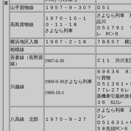
東
山手貨物線
１９５７－９－３０？
Ｄ５１
さよなら列車 
１９７０－１０－１
品川
高島貨物線
０・１１・１８
Ｄ５１７９１ 
さよなら列車
レ PC×６
横浜地区入換
１９６７－２－１８
７８６５７ 横
相模線
吾妻線（長野原
Ｃ１１ 渋川支
1967-6-30
線）
６９６３６ ８
り貨物
1969-9-30さよなら列車
Ｄ５１２６１＋
川越線
７７レ２７６レ
1969-10-1
蒸機牽引最終旅
３６ 822レ
さよなら列車 
２レ
八高線 北部
１９７０－９－２７
Ｄ５１６３１＋
５８先頭PC×６