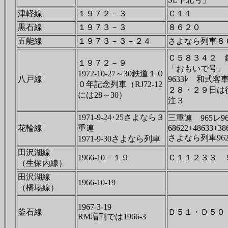
津軽線
１９７２－３
Ｃ１１
黒石線
１９７３－３
８６２０
五能線
１９７３－３－２４
さよなら列車８
Ｃ５８３４２ 
１９７２－９
「おもいで号」
1972-10-27～30鉄道１０
八戸線
9633ﾚ 和式
０年記念列車（RJ72-12
２８・２９日は
には28～30）
注３
1971-9-24･25さよなら３
三重連 965レ
花輪線
重連
68622+48633+38
さよなら列車96
1971-9-30さよなら列車
田沢湖線
1966-10－１９
Ｃ１１２３３ 
（生保内線）
田沢湖線
1966-10-19
（橋場線）
1967-3-19
釜石線
Ｄ５１・Ｄ５０
RM増刊では1966-3