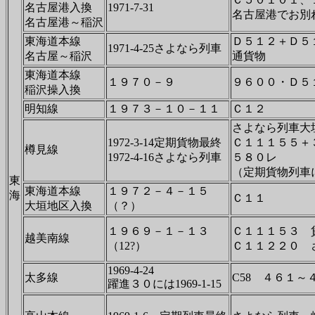
名古屋港入換
1971-7-31
名古屋港でお別
名古屋港～稲沢
東海道本線
Ｄ５１２＋Ｄ５
1971-4-25さよなら列車
名古屋～稲沢
通貨物
東海道本線
１９７０－９
９６００・Ｄ５
稲沢操入換
明知線
１９７３－１０－１１
Ｃ１２
さよなら列車
1972-3-14定期貨物最終
Ｃ１１１５５＋
樽見線
1972-4-16さよなら列車
５８０レ
（定期貨物列車
東
東海道本線
１９７２－４－１５
海
Ｃ１１
大垣地区入換
（？）
１９６９－１－１３
Ｃ１１１５３ 
越美南線
（12?）
Ｃ１１２２０ 
1969-4-24
太多線
C58 ４６１～
躍進３０には1969-1-15