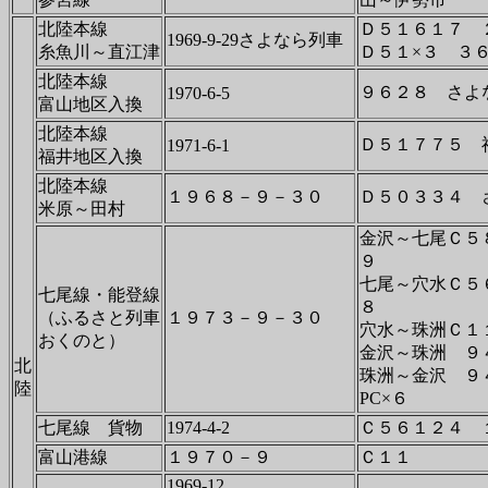
北陸本線
Ｄ５１６１７ 
1969-9-29さよなら列車
糸魚川～直江津
Ｄ５１×３ ３
北陸本線
９６２８ さよ
1970-6-5
富山地区入換
北陸本線
Ｄ５１７７５ 
1971-6-1
福井地区入換
北陸本線
１９６８－９－３０
Ｄ５０３３４ 
米原～田村
金沢～七尾Ｃ５
９
七尾～穴水Ｃ５
七尾線・能登線
８
（ふるさと列車
１９７３－９－３０
穴水～珠洲Ｃ１
おくのと）
金沢～珠洲 ９
北
珠洲～金沢 ９
陸
PC×６
七尾線 貨物
1974-4-2
Ｃ５６１２４ 
富山港線
１９７０－９
Ｃ１１
1969-12