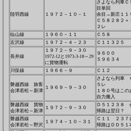
さよなら列車Ｃ
目単回
陸羽西線
１９７２－１０－１
余目→新庄１１
Ｃ５８２８２＋
２レ
仙山線
１９６０－１１
Ｃ５８
左沢線
１９７２－４－２３
Ｃ１１３２５
１９７２－９－３０
９６００
長井線
1972-12と1973-3-18～29
５９６３４
に貨物運転
川俣線
１９６６－９
Ｃ１２
さよなら列車 
磐越西線 旅客
５レ
１９６９－９－３０
会津若松～新津
１８０号はこのあ
自力搬入
磐越西線 貨物
Ｄ５１２３８ 
１９７２－９－３０
会津若松～新津
帰路は翌日？
磐越西線
Ｃ１１ ２３
１９７４－１０－３１
会津若松～野沢
帰路はＤＤ５１