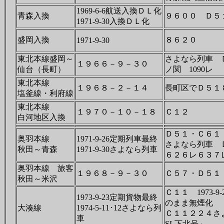
1969-6-6航送入換ＤＬ化
青森入換
９６００ Ｄ５
1971-9-30入換ＤＬ化
盛岡入換
８６２０
1971-9-30
東北本線盛岡～
さよなら列車 
１９６６－９－３０
仙台（長町）
ノ関 1090
東北本線
１９６８－２－１４
長町区でＤ５１
塩釜線・利府線
東北本線
１９７０－１０－１８
Ｃ１２
白河地区入換
Ｄ５１・Ｃ６１
奥羽本線
1971-9-26定期列車最終
さよなら列車 
秋田～青森
1971-9-30さよなら列車
６２６レ６３７
奥羽本線 旅客
１９６８－９－３０
Ｃ５７・Ｄ５１
秋田～米沢
Ｃ１１ 1973-
1973-9-23定期貨物最終
のまま無煙化
大湊線
1974-5-11･12さよなら列
Ｃ１１２２４さ
車
SL下北号」