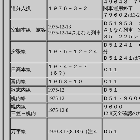
４９６４８ ７
追分入換
１９７６－３－２
関車運用終了
７９６０２は3-
Ｄ５１９５３ 
1975-12-13
室蘭本線 旅客
さよなら列車 
1975-12-14さよなら列車
３５ ２２５レ
Ｄ５１２４１ 
夕張線
１９７５－１２－２４
分
Ｄ５１２４１は7
１９７４－２－７
日高本線
Ｃ１１
（６？）
富内線
１９６３－１０
Ｃ１１
歌志内線
1975-12
Ｄ５１
幌内線
1975-12
Ｄ５１・９６０
幌内線
９６００
1975-12-8
三笠～幌内
12-8安全確認
万字線
1970-8-17(8-18?)（注４
Ｄ５１