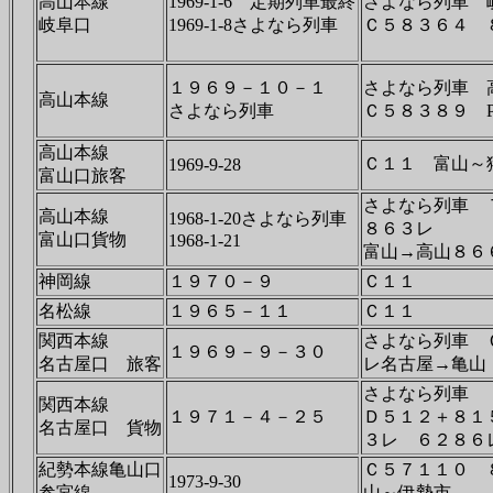
高山本線
1969-1-6 定期列車最終
さよなら列車 
岐阜口
1969-1-8さよなら列車
Ｃ５８３６４
１９６９－１０－１
さよなら列車 
高山本線
さよなら列車
Ｃ５８３８９ 
高山本線
Ｃ１１ 富山～
1969-9-28
富山口旅客
さよなら列車 
高山本線
1968-1-20さよなら列車
８６３レ
富山口貨物
1968-1-21
富山→高山８６
神岡線
１９７０－９
Ｃ１１
名松線
１９６５－１１
Ｃ１１
関西本線
さよなら列車 
１９６９－９－３０
名古屋口 旅客
レ名古屋→亀山
さよなら列車
関西本線
１９７１－４－２５
Ｄ５１２＋８１
名古屋口 貨物
３レ ６２８６
紀勢本線亀山口
Ｃ５７１１０ 
1973-9-30
参宮線
山～伊勢市