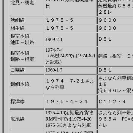
北見～網走
日
蒸機最終Ｃ５８
２８レ
湧網線
１９７５－５
９６００
相生線
１９７５－５
９６００
根室本線
Ｄ５１
1969-2-1
池田～釧路
1974-7-4
根室本線
（蒸機74-9では1974-6-9
釧路→根室 Ｃ
釧路～根室
と記載）
白糠線
1969-1？
Ｄ５１
さよなら列車釧
１９７４－７-２１さよ
釧網本線
１８
なら列車
混６３６レ～混
標津線
１９７５－４－２４
Ｃ１１２７４
1975-4-19定期最終貨物
さよなら列車帯
広尾線
RM増刊では1975-4-20
９６５４ PC
1975-5-3さよなら列車
４レ