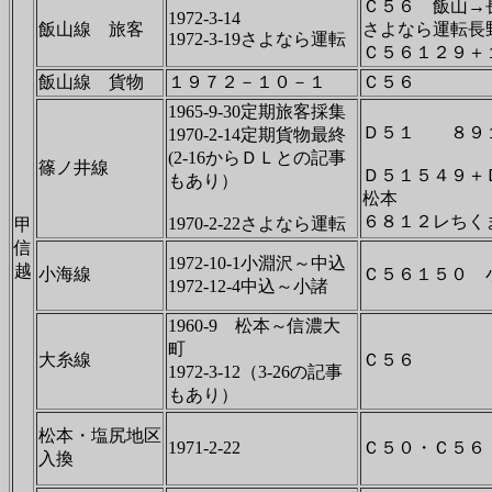
Ｃ５６ 飯山→
1972-3-14
飯山線 旅客
さよなら運転長
1972-3-19さよなら運転
Ｃ５６１２９＋
飯山線 貨物
１９７２－１０－１
Ｃ５６
1965-9-30定期旅客採集
Ｄ５１ ８９
1970-2-14定期貨物最終
(2-16からＤＬとの記事
篠ノ井線
Ｄ５１５４９＋
もあり）
松本
６８１２レちく
1970-2-22さよなら運転
甲
信
1972-10-1小淵沢～中込
越
小海線
Ｃ５６１５０ 
1972-12-4中込～小諸
1960-9 松本～信濃大
町
大糸線
Ｃ５６
1972-3-12（3-26の記事
もあり）
松本・塩尻地区
1971-2-22
Ｃ５０・Ｃ５６
入換