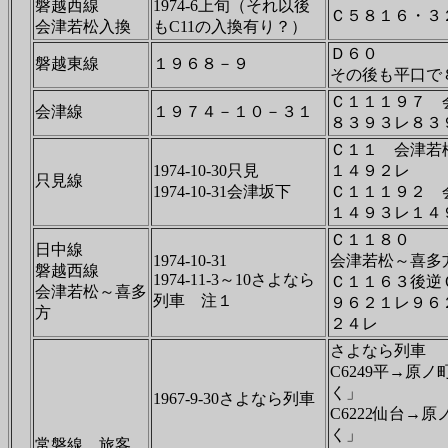
磐越西線
1974-6上旬（それ以後
Ｃ５８１６・３
会津若松入換
もC11の入換有り？）
Ｄ６０
磐越東線
１９６８－９
その後も平口で
Ｃ１１１９７ 
会津線
１９７４－１０－３１
８３９３レ８３
Ｃ１１ 会津若
1974-10-30只見
１４９２レ
只見線
1974-10-31会津坂下
Ｃ１１１９２ 
１４９３レ１４
Ｃ１１８０
日中線
1974-10-31
会津若松～喜多
磐越西線
1974-11-3～10さよなら
Ｃ１１６３後
会津若松～喜多
列車 注１
９６２１レ９６
方
２４レ
さよなら列車
C6249平→原ノ
く」
1967-9-30さよなら列車
C6222仙台→原
く」
常磐線 旅客