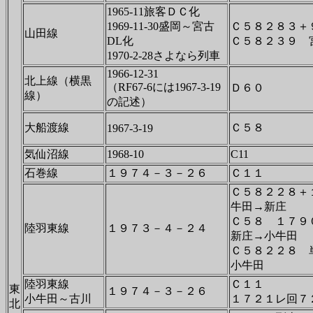
1965-11旅客ＤＣ化
1969-11-30盛岡～宮古
Ｃ５８２８３＋
山田線
DL化
Ｃ５８２３９ 
1970-2-28さよなら列車
1966-12-31
北上線（横黒
（RF67-6には1967-3-19
Ｄ６０
線）
の記述）
大船渡線
Ｃ５８
1967-3-19
気仙沼線
1968-10
C11
石巻線
１９７４－３－２６
Ｃ１１
Ｃ５８２２８＋
牛田→新庄
Ｃ５８ １７
陸羽東線
１９７３－４－２４
新庄→小牛田
Ｃ５８２２８ 
小牛田
陸羽東線
Ｃ１１
東
１９７４－３－２６
小牛田～古川
１７２１レ回７
北