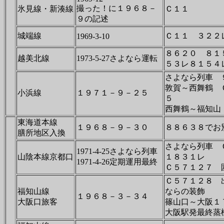
撮った！に１９６８－
氷見線・新湊線
Ｃ１１
９の記述
城端線
Ｃ１１ ３２２
1969-3-10
８６２０ ８１
越美北線
1973-5-27さよなら運転
５３レ８１５４
さよなら列車 
敦賀～西舞鶴 
小浜線
１９７１－９－２５
５
西舞鶴～福知
東海道本線
１９６８－９－３０
８８６３８でお
膳所地区入換
さよなら列車 
1971-4-25さよなら列車
山陰本線京都口
１８３１レ
1971-4-26定期運用最終
Ｃ５７１２７ 
Ｃ５７１２８ 
福知山線
ならの装飾
１９６８－３－３４
大阪口旅客
篠山口～大阪１
大阪駅発最終蒸