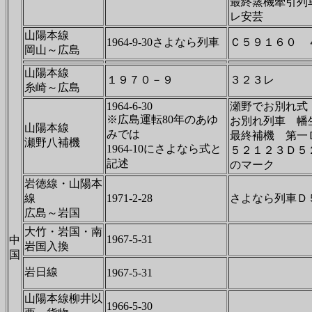
最終蒸機牽引列
レ安芸
山陽本線
1964-9-30さよなら列車
Ｃ５９１６０ 
岡山～広島
山陽本線
１９７０－９
３２３レ
糸崎～広島
1964-6-30
瀬野でお別れ式
※広島運転80年のあゆ
お別れ列車 幡
山陽本線
みでは
最終補機 第一
瀬野八補機
1964-10にさよなら式と
５２１２３Ｄ５
記述
のマーク
岩徳線・山陽本
線
1971-2-28
さよなら列車Ｄ
広島～岩国
大竹・岩国・南
1967-5-31
中
岩国入換
国
岩日線
1967-5-31
山陽本線柳井以
1966-5-30