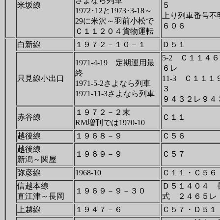
さよなら列車
米坂線
５
1972･12と1973･3-18～
上り列車番号不
29に米沢～羽前小松で
６０６
Ｃ１１２０４貨物運転
白新線
１９７２－１０－１
Ｄ５１
5-2 Ｃ１１４
1971-4-19 定期運用最
６レ
終
只見線小出口
11-3 Ｃ１１
1971-5-2さよなら列車
３
1971-11-3さよなら列車
９４３２レ９４
１９７２－２末
赤谷線
Ｃ１１
RM増刊では1970-10
越後線
１９６８－９
Ｃ５６
越後線
１９６９－９
Ｃ５７
新潟～関屋
弥彦線
1968-10
Ｃ１１・Ｃ５６
信越本線
Ｄ５１４０４ 
１９６９－９－３０
直江津～長岡
式 ２４６５レ
上越線
１９４７－６
Ｃ５７・Ｄ５１