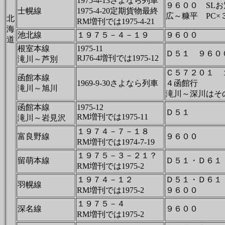
1975-4-13さよなら列車
９６００ SL
士幌線
1975-4-20定期貨物最終
広～糠平 PC×
北
RM増刊では1975-4-21
海
池北線
１９７５－４－１９
９６００
道
根室本線
1975-11
Ｄ５１ ９６０
RJ76-4増刊では1975-12
滝川～芦別
Ｃ５７２０１ 
函館本線
1969-9-30さよなら列車
４函館行
滝川～旭川
滝川～深川はそ
函館本線
1975-12
Ｄ５１
RM増刊では1975-11
滝川～岩見沢
１９７４－７－１８
富良野線
９６００
RM増刊では1974-7-19
１９７５－３－２１？
留萌本線
Ｄ５１・Ｄ６１
RM増刊では1975-2
１９７４－１２
Ｄ５１・Ｄ６１
羽幌線
RM増刊では1975-2
９６００
１９７５－４
深名線
９６００
RM増刊では1975-2