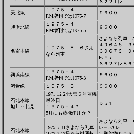
８２２１レ
１９７５－４
天北線
９６００
RM増刊では1975-7
１９７５－４
興浜北線
９６００
RM増刊では1975-5
さよなら列車 
４９６４８＋３
１９７５－５－６さよ
名寄本線
３９６７９＋
なら列車
PC×５
８６２７レ８６
１９７５－４
興浜南線
９６００
RM増刊では1975-3
渚骨線
１９７５－３
９６００
1971-12-24大雪６号蒸機
石北本線
最終日
Ｄ５１
旭川～北見
１９７５－４？
5月にも蒸機使用か？
さよなら列車 Ｃ
1975-5-31さよなら列車
レ～576レ
石北本線
1975-7-17最終蒸機運転
定期貨物５７５