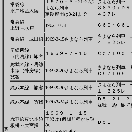
１９７０－３－21･22さ
さよなら列車
常磐線
よなら列車
８６３０＋Ｄ５
水戸地区入換
定期運用は3-24まで
４３７レ
常磐線
Ｃ６０・Ｃ６１
1962-10-31
上野～水戸
さよなら列車 
常磐線・成田線
1969-3-15さよなら列車
４ ８２５レ
房総西線
１９６９－７－１０
Ｃ５７１０５ 
（内房線）旅客
総武本線・房総
さよなら列車
東線（外房線）
1969-8-20さよなら列車
Ｃ５７１０５
旅客
さよなら列車 
総武本線 旅客
1969-9-30さよなら列車
１ ３２５レ
Ｄ５１２１ 
総武本線 貨物
1970-3-24さよなら列車
蘇我・越中島で
１９６９－１－１５
赤羽線東北本線
実際は1週間前程から運
Ｄ５１
板橋～大宮操
休
関
1-16からEL牽引