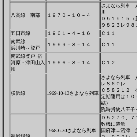
さよなら列車 
川
八高線 南部
１９７０－１０－４
Ｄ５１５１５（
９８２３レ９８２
五日市線
１９６１－４－１６
Ｃ１１
南武線
１９６９－８－１４
Ｃ１１
浜川崎～登戸
南武線登戸･宿
河原・津田山入
１９６６－８－１４
Ｃ１２
換
さよなら列車 
レ８６０レ
Ｃ５８２１２ 
横浜線
1969-10-13さよなら列車
定期運用は１０
結）
臨時貨物八王子
Ｄ５２７０、７
数機に装飾
1968-6-30さよなら列車
国府津→沼津 
御殿場線
２ ９２９レ