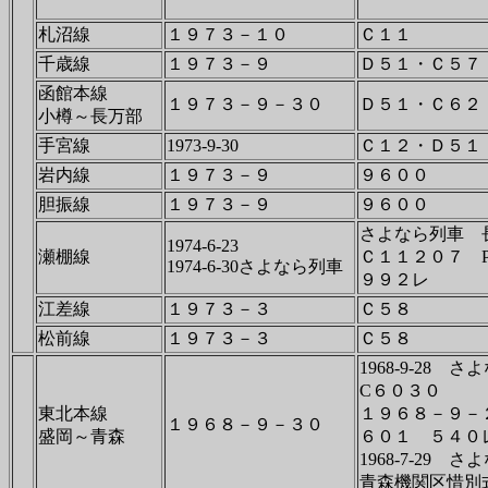
札沼線
１９７３－１０
Ｃ１１
千歳線
１９７３－９
Ｄ５１・Ｃ５７
函館本線
１９７３－９－３０
Ｄ５１・Ｃ６２
小樽～長万部
手宮線
1973-9-30
Ｃ１２・Ｄ５１
岩内線
１９７３－９
９６００
胆振線
１９７３－９
９６００
さよなら列車 
1974-6-23
瀬棚線
Ｃ１１２０７ 
1974-6-30さよなら列車
９９２レ
江差線
１９７３－３
Ｃ５８
松前線
１９７３－３
Ｃ５８
1968-9-28
C６０３０
東北本線
１９６８－９－
１９６８－９－３０
盛岡～青森
６０１ ５４０
1968-7-29
青森機関区惜別