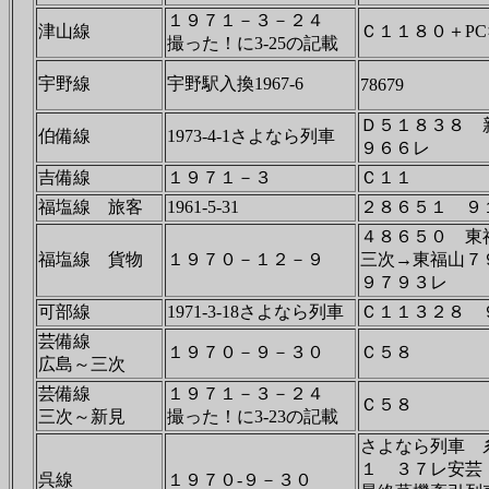
１９７１－３－２４
津山線
Ｃ１１８０＋PC
撮った！に3-25の記載
宇野線
宇野駅入換1967-6
78679
Ｄ５１８３８ 
伯備線
1973-4-1さよなら列車
９６６レ
吉備線
１９７１－３
Ｃ１１
福塩線 旅客
1961-5-31
２８６５１ ９
４８６５０ 
福塩線 貨物
１９７０－１２－９
三次→東福山７
９７９３レ
可部線
1971-3-18さよなら列車
Ｃ１１３２８ 
芸備線
１９７０－９－３０
Ｃ５８
広島～三次
芸備線
１９７１－３－２４
Ｃ５８
三次～新見
撮った！に3-23の記載
さよなら列車 
１ ３７レ安芸
呉線
１９７０-９－３０