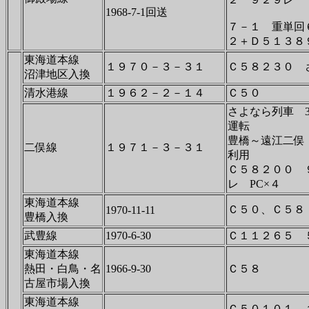
1968-7-1回送
７－１ 重単回
２＋Ｄ５１３８
東海道本線
１９７０－３－３１
Ｃ５８２３０ 
沼津地区入換
清水港線
１９６２－２－１４
Ｃ５０
さよなら列車 
運転
豊橋～遠江二俣
二俣線
１９７１－３－３１
利用
Ｃ５８２００ 
レ PC×４
東海道本線
Ｃ５０、Ｃ５８
1970-11-11
豊橋入換
武豊線
1970-6-30
Ｃ１１２６５ 
東海道本線
熱田・白鳥・名
1966-9-30
Ｃ５８
古屋市場入換
東海道本線
Ｃ５０１０１、