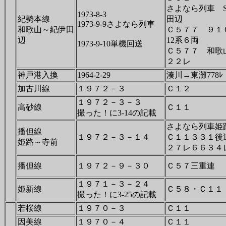
さよなら列車 
1973-8-3
紀勢本線
田辺
1973-9-9さよなら列車
和歌山～紀伊田
Ｃ５７７ ９
辺
12系６両
1973-9-10単機回送
Ｃ５７７ 和歌
２２レ
神戸港入換
1964-2-29
湊川→東灘778ﾚ 
加古川線
１９７２－３
Ｃ１２
１９７２－３－３
高砂線
Ｃ１１
撮った！に3-14の記載
さよなら列車姫
播但線
１９７２－３－１４
Ｃ１１３３１後
姫路～寺前
２７レ６６３４
播但線
１９７２－９－３０
Ｃ５７三重連
１９７１－３－２４
姫新線
Ｃ５８・Ｃ１１
撮った！に3-25の記載
若桜線
１９７０－３
Ｃ１１
因美線
１９７０－４
Ｃ１１