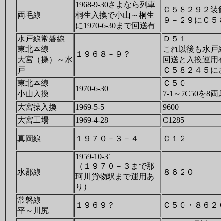
1968-9-30さよなら列車
Ｃ５８２９２装
両毛線
桐生入換で小山～桐生
９－２９にＣ５
に1970-6-30まで回送有
水戸線常磐線
Ｄ５１
東北本線
これ以後も水戸
１９６８－９？
大宮（操）～水
回送と入換運用
戸
Ｃ５８２４５に
東北本線
Ｃ５０
1970-6-30
小山入換
7-1～7C50を
大宮操入換
1969-5-5
9600
大宮工場
1969-4-28
C1285
真岡線
１９７０－３－４
Ｃ１２
1959-10-31
（１９７０－３まで那
水郡線
８６２０
珂川貨物駅まで運用あ
り）
常磐線
１９６９？
Ｃ５０・８６２
平～川尻