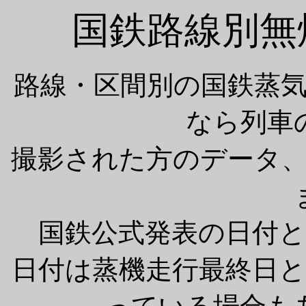
国鉄路線別無
路線・区間別の国鉄蒸
なら列車
撮影された方のデータ
国鉄公式発表の日付
日付は蒸機走行最終日