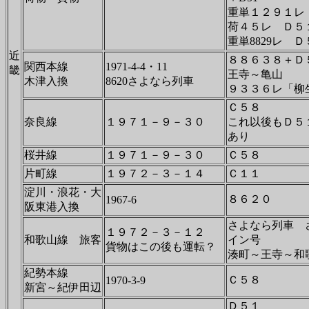
重単１２９１レ 
荷４５レ Ｄ５
重単8829レ 
近
８８６３８＋Ｄ５
関西本線
1971-4-4・11
畿
王寺～亀山
木津入換
8620さよなら列車
９３３６レ「柳
Ｃ５８
奈良線
１９７１－９－３０
これ以後もＤ５
あり
桜井線
１９７１－９－３０
Ｃ５８
片町線
１９７２－３－１４
Ｃ１１
淀川・浪花・大
８６２０
1967-6
阪東港入換
さよなら列車 
１９７２－３－１２
和歌山線 旅客
イン号
貨物はこの後も運転？
湊町～王寺～和
紀勢本線
Ｃ５８
1970-3-9
新宮～紀伊田辺
Ｄ５１