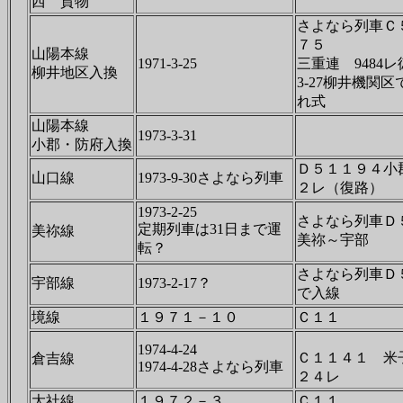
西 貨物
さよなら列車Ｃ
７５
山陽本線
1971-3-25
三重連 9484
柳井地区入換
3-27柳井機関区
れ式
山陽本線
1973-3-31
小郡・防府入換
Ｄ５１１９４小
山口線
1973-9-30さよなら列車
２レ（復路）
1973-2-25
さよなら列車Ｄ
定期列車は31日まで運
美祢線
美祢～宇部
転？
さよなら列車Ｄ
宇部線
1973-2-17？
で入線
境線
１９７１－１０
Ｃ１１
1974-4-24
Ｃ１１４１ 米
倉吉線
1974-4-28さよなら列車
２４レ
大社線
１９７２－３
Ｃ１１