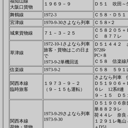
福知山線
１９６９－９
Ｄ５１ 吹田～
大阪口貨物
舞鶴線
1972-3
Ｃ５８・Ｄ５１
宮津線
1970-9-30さよなら列車
Ｃ５８×２
Ｃ５８２０５＋
城東貨物線
７１－３－２５
Ｃ ８７７レ
1972-10-1さよなら列車
Ｄ５１４４２ さ
旅客・貨物はこの日ま
9728ﾚ
草津線
PC×８
で
Ｃ５８ 信楽線用
1973-9-2単機回送
信楽線
1973-9-2
Ｃ５８ ５９１
さよなら列車 
関西本線
１９７３－９－２
Ｄ５１９０６＋
臨時旅客
（９－１５も運転）
６レ 12系8連
９－１５ Ｄ５
Ｄ５１９０６奈
単８８２９レ
1973-9-29さよなら列車
荷４４レ 奈良
1973-9-30
関西本線
１２９１レ亀山→
荷物・貨物
＋D51