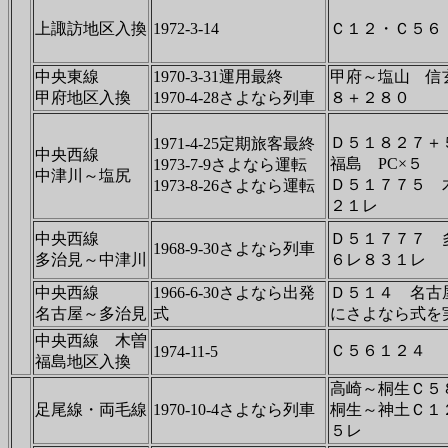
上諏訪地区入換
1972-3-14
Ｃ１２・Ｃ５６
中央東線
1970-3-31運用最終
甲府～塩山 信
甲府地区入換
1970-4-28さよなら列車
８＋２８０
Ｄ５１８２７＋
1971-4-25定期旅客最終
中央西線
福島 PC×５
1973-7-9さよなら運転
中津川～塩尻
Ｄ５１７７５ 
1973-8-26さよなら運転
２１レ
中央西線
Ｄ５１７７７ 
1968-9-30さよなら列車
多治見～中津川
６レ８３１レ
中央西線
1966-6-30さよなら出発
Ｄ５１４ 名古
名古屋～多治見
式
にさよなら式を
中央西線 木曽
Ｃ５６１２４
1974-11-5
福島地区入換
高崎～桐生Ｃ５
足尾線・両毛線
1970-10-4さよなら列車
桐生～神土Ｃ１
５レ