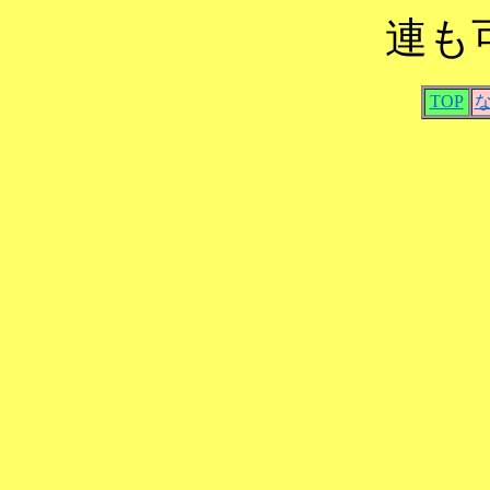
連も
TOP