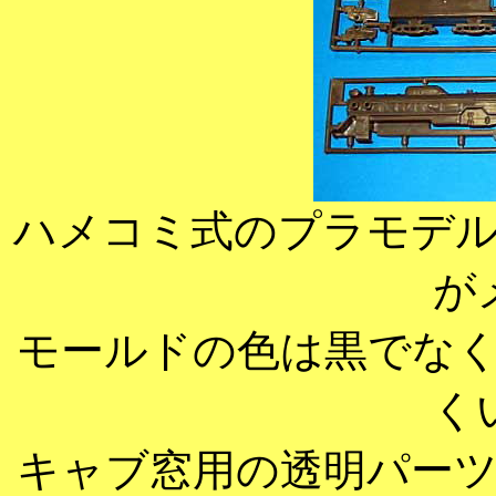
ハメコミ式のプラモデ
が
モールドの色は黒でな
く
キャブ窓用の透明パー