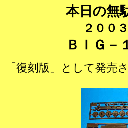
本日の無
２００
ＢＩＧ－
「復刻版」として発売