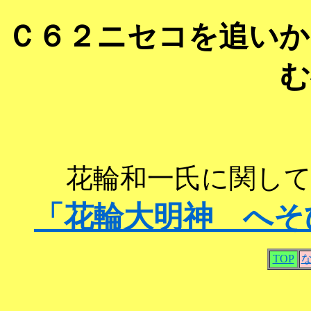
Ｃ６２ニセコを追いか
む
花輪和一氏に関し
「花輪大明神 へそ
TOP