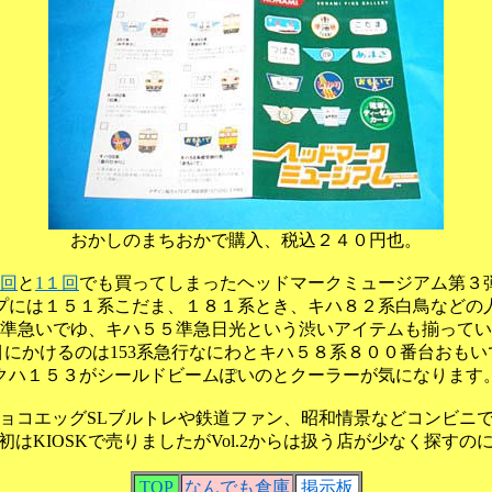
おかしのまちおかで購入、税込２４０円也。
8回
と
1１回
でも買ってしまったヘッドマークミュージアム第３
プには１５１系こだま、１８１系とき、キハ８２系白鳥などの
準急いでゆ、キハ５５準急日光という渋いアイテムも揃ってい
目にかけるのは153系急行なにわとキハ５８系８００番台おもい
クハ１５３がシールドビームぽいのとクーラーが気になります
ョコエッグSLブルトレや鉄道ファン、昭和情景などコンビニ
初はKIOSKで売りましたがVol.2からは扱う店が少なく探すの
TOP
なんでも倉庫
掲示板