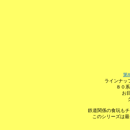
第
ラインナッ
８０系
お
鉄道関係の食玩もチ
このシリーズは最