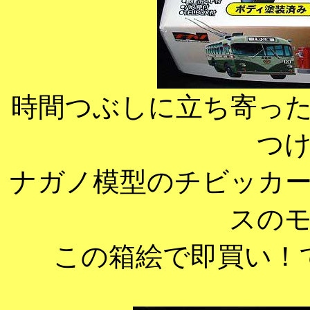
時間つぶしに立ち寄っ
つ
ナガノ模型のチビッカ
スの
この箱絵で即買い！