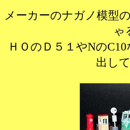
メーカーのナガノ模型
ゃ
ＨＯのＤ５１やNのC1
出し