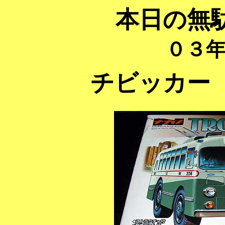
本日の無
０３
チビッカ