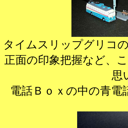
タイムスリップグリコ
正面の印象把握など、
思
電話Ｂｏｘの中の青電