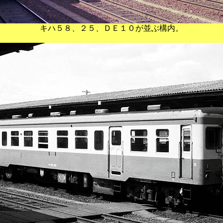
キハ５８、２５、ＤＥ１０が並ぶ構内。