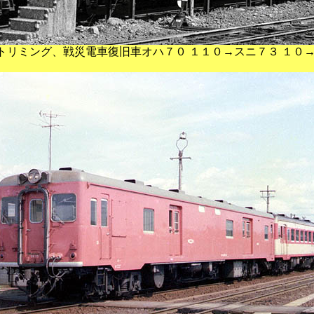
トリミング、戦災電車復旧車オハ７０ １１０→スニ７３ １０→