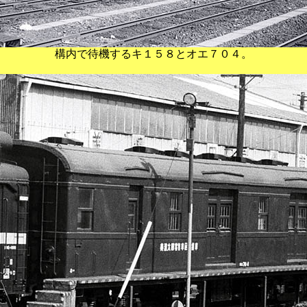
構内で待機するキ１５８とオエ７０４。