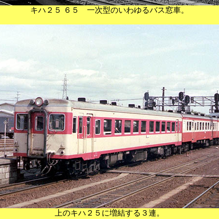
キハ２５ ６５ 一次型のいわゆるバス窓車。
上のキハ２５に増結する３連。