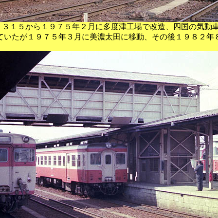
６ ３１５から１９７５年２月に多度津工場で改造、四国の気動
ていたが１９７５年３月に美濃太田に移動、その後１９８２年