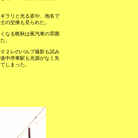
けギラリと光る姿や、地名で
同士の交換も見られた。
早くなる晩秋は夜汽車の雰囲
えた。
２０２レのバルブ撮影も試み
の途中停車駅も光源がなく失
ってしまった。