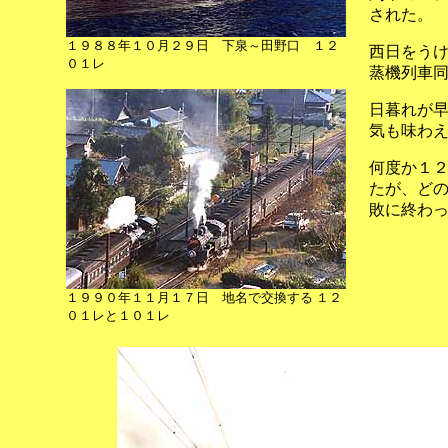
された。
１９８８年１０月２９日 下泉～田野口 １２
西日をう
０１レ
蒸機列車
日暮れが
気も味わ
何度か１
たが、ど
敗に終わ
１９９０年１１月１７日 地名で交換する １２
０１レと１０１レ