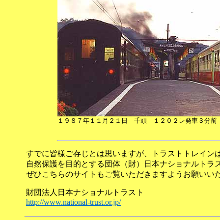
１９８７年１１月２１日 千頭 １２０２レ発車３分前
すでに皆様ご存じとは思いますが、トラストトレイン
自然保護を目的とする団体（財）日本ナショナルトラ
ぜひこちらのサイトもご覧いただきますようお願いい
財団法人日本ナショナルトラスト
http://www.national-trust.or.jp/