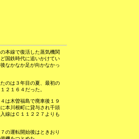
道の本線で復活した蒸気機関
ほど国鉄時代に追いかけてい
活後なかなか足が向かなかっ
れたのは３年目の夏、最初の
Ｃ１２１６４だった。
６４は木曽福島で廃車後１９
月に本川根町に貸与され千頭
と入線はＣ１１２２７よりも
２７の運転開始後はときおり
予備機をつとめた。