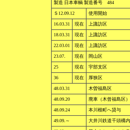
製造 日本車輌 製造番号 484
Ｓ12.09.12
使用開始
16.03.31
現在
上諏訪区
18.03.31
現在
上諏訪区
22.03.01
現在
上諏訪区
23.07.
現在
岡山区
25
現在
宇部支区
36
現在
厚狭区
48.03.31
木曽福島区
48.09.20
廃車（木曾福島区
48.09.24
本川根町へ貸与
49.09.～
大井川鉄道千頭構