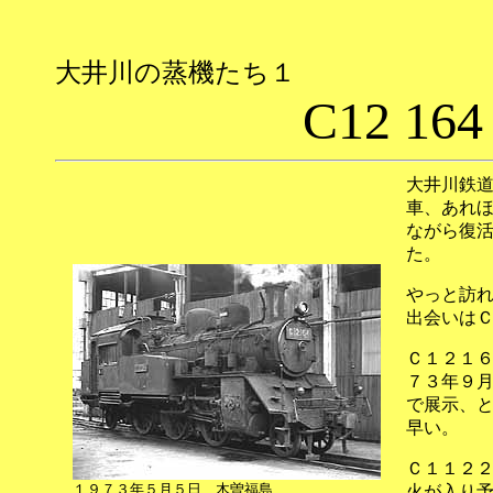
大井川の蒸機たち１
C12 164
大井川鉄
車、あれ
ながら復
た。
やっと訪
出会いは
Ｃ１２１
７３年９
で展示、
早い。
Ｃ１１２
１９７３年５月５日 木曽福島
火が入り