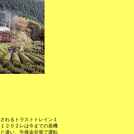
転されるトラストトレイン１
～１２０２レは今までの蒸機
ジと違い、午後金谷発で運転