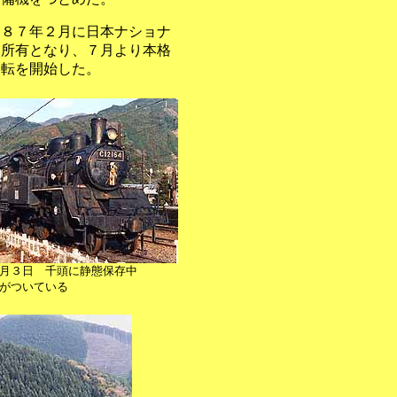
９８７年２月に日本ナショナ
ト所有となり、７月より本格
運転を開始した。
月３日 千頭に静態保存中
がついている