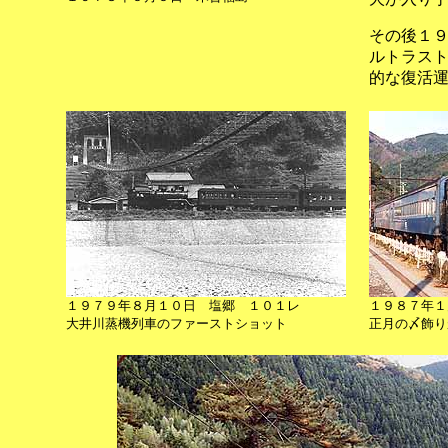
その後１
ルトラス
的な復活
１９７９年８月１０日 塩郷 １０１レ
１９８７年１
大井川蒸機列車のファーストショット
正月の〆飾り