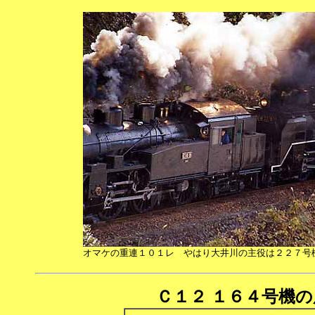
オマケの重連１０１レ やはり大井川の主役は２２７号
Ｃ１２ １６４号機の