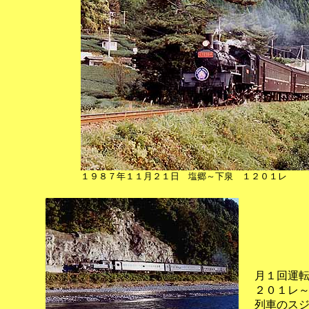
１９８７年１１月２１日 塩郷～下泉 １２０１レ
月１回運
２０１レ
列車のス