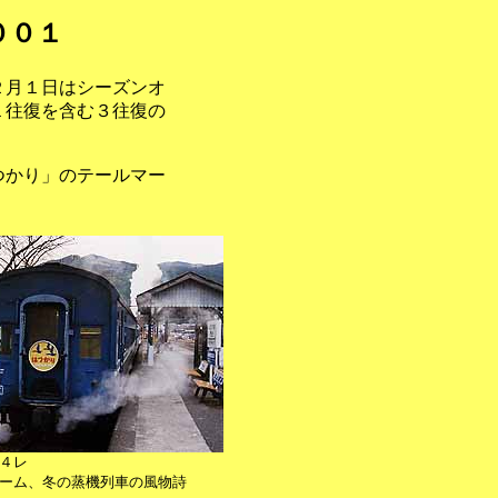
００１
２月１日はシーズンオ
１往復を含む３往復の
。
つかり」のテールマー
４レ
ーム、冬の蒸機列車の風物詩